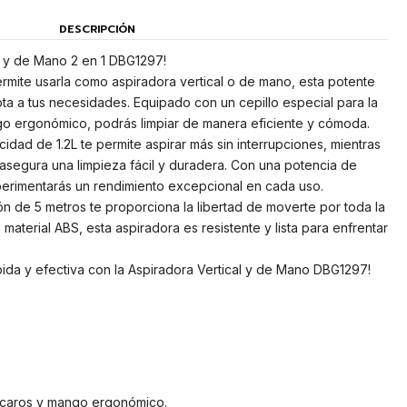
DESCRIPCIÓN
l y de Mano 2 en 1 DBG1297!
ermite usarla como aspiradora vertical o de mano, esta potente
ta a tus necesidades. Equipado con un cepillo especial para la
go ergonómico, podrás limpiar de manera eficiente y cómoda.
dad de 1.2L te permite aspirar más sin interrupciones, mientras
 asegura una limpieza fácil y duradera. Con una potencia de
erimentarás un rendimiento excepcional en cada uso.
n de 5 metros te proporciona la libertad de moverte por toda la
material ABS, esta aspiradora es resistente y lista para enfrentar
ápida y efectiva con la Aspiradora Vertical y de Mano DBG1297!
 ácaros y mango ergonómico.