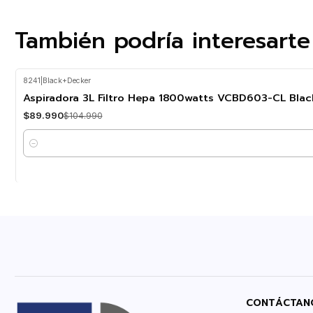
También podría interesarte
8241
|
Black+Decker
-14%
OFF
Aspiradora 3L Filtro Hepa 1800watts VCBD603-CL Bla
$89.990
$104.990
Cantidad
CONTÁCTAN