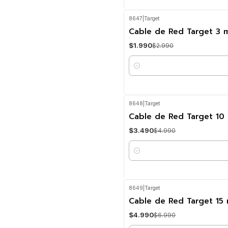
8647
|
Target
-33%
OFF
Cable de Red Target 3 
$1.990
$2.990
Cantidad
8648
|
Target
-30%
OFF
Cable de Red Target 10
$3.490
$4.990
Cantidad
8649
|
Target
-29%
OFF
Cable de Red Target 15
$4.990
$6.990