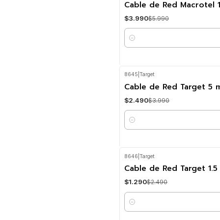
-33%
OFF
Cable de Red Macrotel 
$3.990
$5.990
Cantidad
8645
|
Target
-38%
OFF
Cable de Red Target 5 
$2.490
$3.990
Cantidad
8646
|
Target
-48%
OFF
Cable de Red Target 1.
$1.290
$2.490
Cantidad