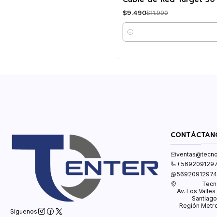
$9.490
$11.990
Cantidad
CONTÁCTAN
ventas@tecno
+569209129
56920912974
Tecn
Av. Los Valle
Santiago
Región Metro
Síguenos