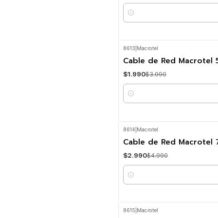
Cantidad
8613
|
Macrotel
-50%
OFF
Cable de Red Macrotel 
$1.990
$3.990
Cantidad
8614
|
Macrotel
-40%
OFF
Cable de Red Macrotel 
$2.990
$4.990
Cantidad
8615
|
Macrotel