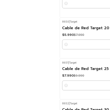
Cantidad
8650
|
Target
-25%
OFF
Cable de Red Target 20
$5.990
$7.990
Cantidad
8651
|
Target
-20%
OFF
Cable de Red Target 25
$7.990
$9.990
Cantidad
8652
|
Target
-21%
OFF
Cable de Red Target 30