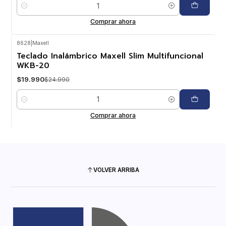
Cantidad
Comprar ahora
8628
|
Maxell
-20%
OFF
Teclado Inalámbrico Maxell Slim Multifuncional
WKB-20
$19.990
$24.990
Cantidad
Comprar ahora
VOLVER ARRIBA