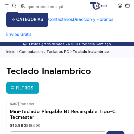
CATEGORÍAS
Contáctanos
Dirección y Horarios
Envíos Gratis
Envíos gratis desde $24.990 Provincia Santiago
Inicio
Computacion
Teclados PC
Teclado Inalambrico
Teclado Inalambrico
FILTROS
8397
|
Tecmaster
-16%
OFF
Mini-Teclado Plegable Bt Recargable Tipo-C
Tecmaster
$15.990
$18.990