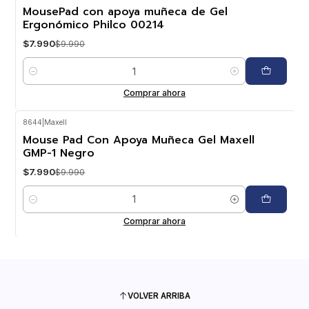
-20%
OFF
MousePad con apoya muñeca de Gel
Ergonómico Philco 00214
$7.990
$9.990
Cantidad
Comprar ahora
8644
|
Maxell
-20%
OFF
Mouse Pad Con Apoya Muñeca Gel Maxell
GMP-1 Negro
$7.990
$9.990
Cantidad
Comprar ahora
VOLVER ARRIBA