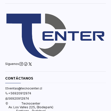
Síguenos
CONTÁCTANOS
ventas@tecnocenter.cl
+56920912974
56920912974
Tecnocenter
Av. Los Valles 225, (Bodepark)
Santiago - Pudahuel