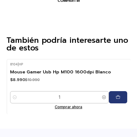
COMPARTIR
También podría interesarte uno
de estos
8104
|
HP
-18%
OFF
Mouse Gamer Usb Hp M100 1600dpi Blanco
$8.990
$10.990
Cantidad
Comprar ahora