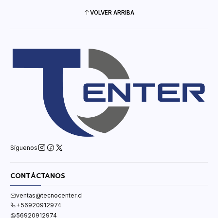
VOLVER ARRIBA
Síguenos
CONTÁCTANOS
ventas@tecnocenter.cl
+56920912974
56920912974