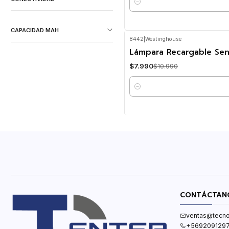
Cantidad
CAPACIDAD MAH
8442
|
Westinghouse
-27%
OFF
Lámpara Recargable Se
$7.990
$10.990
Cantidad
CONTÁCTAN
ventas@tecno
+569209129