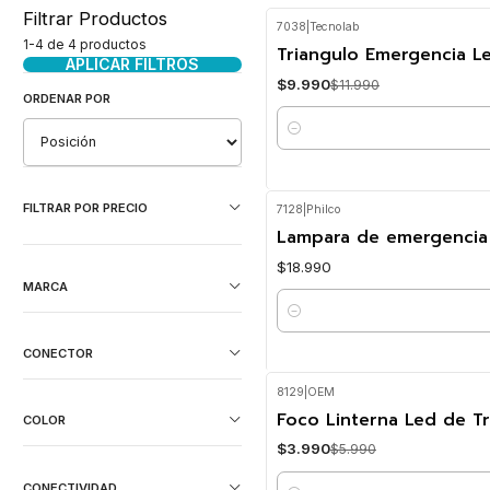
Filtrar Productos
7038
|
Tecnolab
-17%
OFF
1-4 de 4 productos
Triangulo Emergencia L
APLICAR FILTROS
$9.990
$11.990
ORDENAR POR
Cantidad
FILTRAR POR PRECIO
7128
|
Philco
Lampara de emergencia 
$18.990
MARCA
Cantidad
CONECTOR
8129
|
OEM
-33%
OFF
Foco Linterna Led de T
COLOR
$3.990
$5.990
CONECTIVIDAD