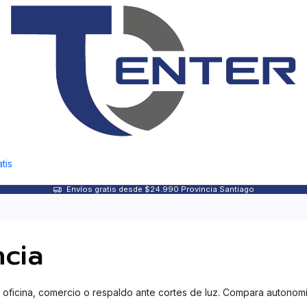
tis
Envíos gratis desde $24.990 Provincia Santiago
cia
icina, comercio o respaldo ante cortes de luz. Compara autonomía,