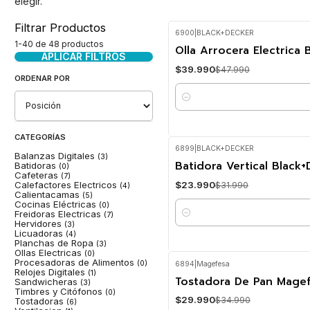
elegir.
Filtrar Productos
6900
|
BLACK+DECKER
-17%
OFF
1-40 de 48 productos
Olla Arrocera Electrica
APLICAR FILTROS
$39.990
$47.990
ORDENAR POR
Cantidad
CATEGORÍAS
6899
|
BLACK+DECKER
Balanzas Digitales
(3)
-25%
OFF
Batidora Vertical Blac
Batidoras
(0)
Cafeteras
(7)
$23.990
Calefactores Electricos
$31.990
(4)
Calientacamas
(5)
Cocinas Eléctricas
(0)
Freidoras Electricas
(7)
Cantidad
Hervidores
(3)
Licuadoras
(4)
Planchas de Ropa
(3)
Ollas Electricas
(0)
Procesadoras de Alimentos
(0)
6894
|
Magefesa
Relojes Digitales
-14%
OFF
(1)
Tostadora De Pan Magef
Sandwicheras
(3)
Timbres y Citófonos
(0)
$29.990
$34.990
Tostadoras
(6)