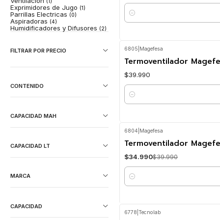
Ventilacion
(1)
Exprimidores de Jugo
(1)
Parrillas Electricas
(0)
Cantidad
Aspiradoras
(4)
Humidificadores y Difusores
(2)
6805
|
Magefesa
FILTRAR POR PRECIO
Termoventilador Magefe
$39.990
CONTENIDO
Cantidad
CAPACIDAD MAH
6804
|
Magefesa
-13%
OFF
Termoventilador Magefe
CAPACIDAD LT
$34.990
$39.990
MARCA
Cantidad
CAPACIDAD
6778
|
Tecnolab