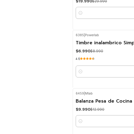
$19.990
$29.990
Cantidad
6385
|
Powerlab
-22%
OFF
Timbre inalambrico Sim
$6.990
$8.990
4.5
Cantidad
6459
|
Mlab
-23%
OFF
Balanza Pesa de Cocina 
$9.990
$12.990
Cantidad