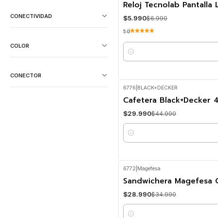
-14%
OFF
Reloj Tecnolab Pantall
CONECTIVIDAD
$5.990
$6.990
5.0
COLOR
Cantidad
CONECTOR
6776
|
BLACK+DECKER
-33%
OFF
Cafetera Black+Decker 
$29.990
$44.990
Cantidad
6772
|
Magefesa
-17%
OFF
Sandwichera Magefesa 
$28.990
$34.990