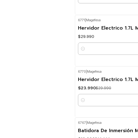
Cantidad
6771
|
Magefesa
Hervidor Electrico 1.7L
$29.990
Cantidad
6770
|
Magefesa
-20%
OFF
Hervidor Electrico 1.7L
$23.990
$29.990
Cantidad
6767
|
Magefesa
-33%
OFF
Batidora De Inmersión 