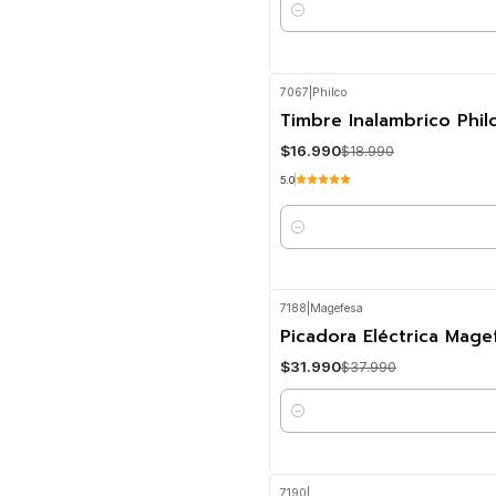
Cantidad
7067
|
Philco
-11%
OFF
Timbre Inalambrico Phi
$16.990
$18.990
5.0
Cantidad
7188
|
Magefesa
-16%
OFF
Picadora Eléctrica Ma
$31.990
$37.990
Cantidad
7190
|