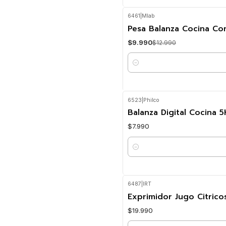
6461
|
Mlab
-23%
OFF
Pesa Balanza Cocina Co
$9.990
$12.990
Cantidad
6523
|
Philco
Balanza Digital Cocina 
$7.990
Cantidad
6487
|
IRT
Exprimidor Jugo Citricos
$19.990