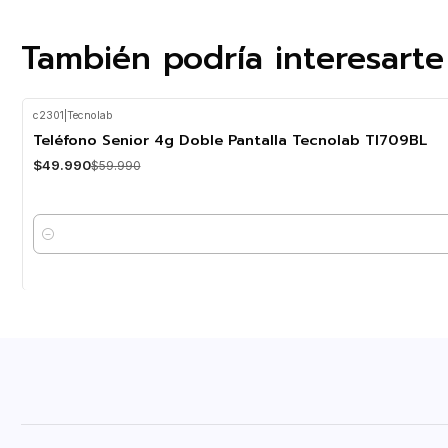
También podría interesarte
c2301
|
Tecnolab
-17%
OFF
Teléfono Senior 4g Doble Pantalla Tecnolab Tl709BL
$49.990
$59.990
Cantidad