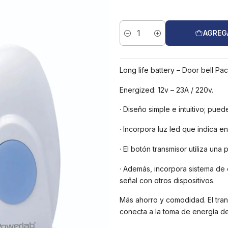
AGREG
Cantidad
Long life battery – Door bell Pa
Energized: 12v – 23A / 220v.
· Diseño simple e intuitivo; pue
· Incorpora luz led que indica e
· El botón transmisor utiliza una 
· Además, incorpora sistema de c
señal con otros dispositivos.
Más ahorro y comodidad. El trans
conecta a la toma de energía d