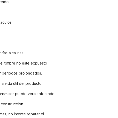
leado.
áculos.
rías alcalinas.
el timbre no esté expuesto
por periodos prolongados.
a vida útil del producto.
ransmisor puede verse afectado
 construcción.
as, no intente reparar el