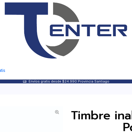
tis
Envíos gratis desde $24.990 Provincia Santiago
Timbre in
P