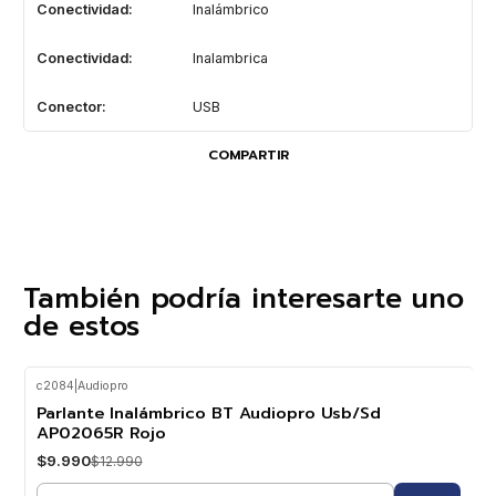
Conectividad:
Inalámbrico
Conectividad:
Inalambrica
Conector:
USB
COMPARTIR
También podría interesarte uno
de estos
c2084
|
Audiopro
-23%
OFF
Parlante Inalámbrico BT Audiopro Usb/Sd
AP02065R Rojo
$9.990
$12.990