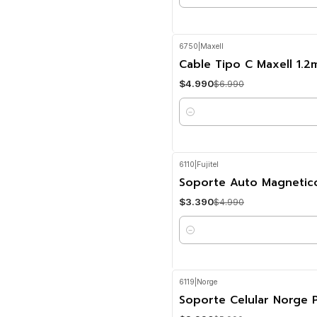
Cantidad
6750
|
Maxell
-29%
OFF
Cable Tipo C Maxell 1.2m
$4.990
$6.990
Cantidad
6110
|
Fujitel
-32%
OFF
Soporte Auto Magnetico R
$3.390
$4.990
Cantidad
6119
|
Norge
-33%
OFF
Soporte Celular Norge P