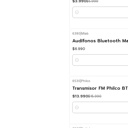
$3.990
$5.990
Cantidad
6380
|
Mlab
Audífonos Bluetooth Man
$6.990
Cantidad
6530
|
Philco
-13%
OFF
Transmisor FM Philco B
$13.990
$15.990
Cantidad