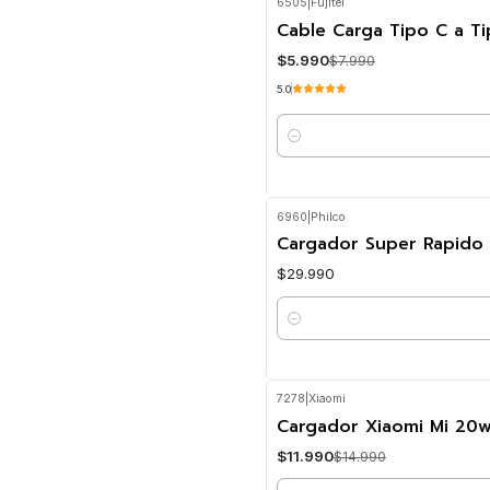
6505
|
Fujitel
-25%
OFF
Cable Carga Tipo C a Ti
$5.990
$7.990
5.0
Cantidad
6960
|
Philco
Cargador Super Rapido
$29.990
Cantidad
7278
|
Xiaomi
-20%
OFF
Cargador Xiaomi Mi 20
$11.990
$14.990