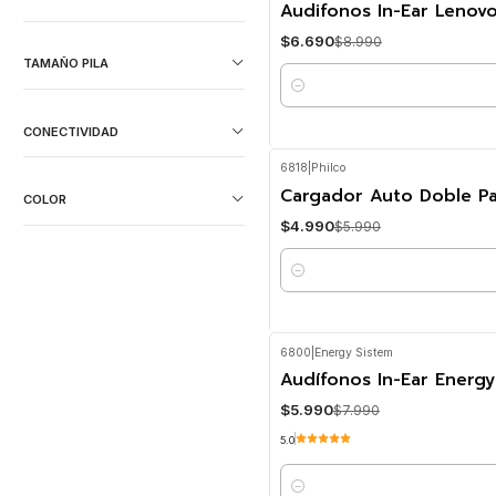
-26%
OFF
Audifonos In-Ear Lenov
$6.690
$8.990
TAMAÑO PILA
Cantidad
CONECTIVIDAD
6818
|
Philco
-17%
OFF
Cargador Auto Doble Pan
COLOR
$4.990
$5.990
Cantidad
6800
|
Energy Sistem
-25%
OFF
Audífonos In-Ear Energy
$5.990
$7.990
5.0