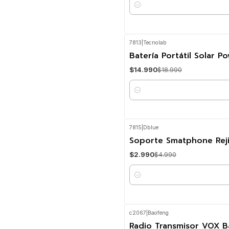
Cantidad
7813
|
Tecnolab
-21%
OFF
Batería Portátil Solar
$14.990
$18.990
Cantidad
7815
|
Dblue
-40%
OFF
Soporte Smatphone Reji
$2.990
$4.990
Cantidad
c2067
|
Baofeng
-28%
OFF
Radio Transmisor VOX 