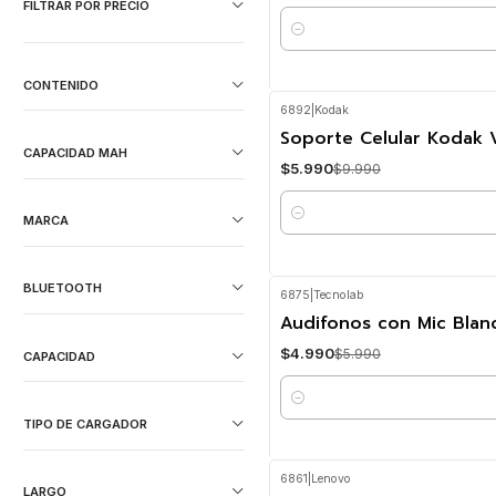
FILTRAR POR PRECIO
Cantidad
CONTENIDO
6892
|
Kodak
-40%
OFF
Soporte Celular Kodak 
CAPACIDAD MAH
$5.990
$9.990
MARCA
Cantidad
BLUETOOTH
6875
|
Tecnolab
-17%
OFF
Audifonos con Mic Blan
$4.990
$5.990
CAPACIDAD
Cantidad
TIPO DE CARGADOR
6861
|
Lenovo
LARGO