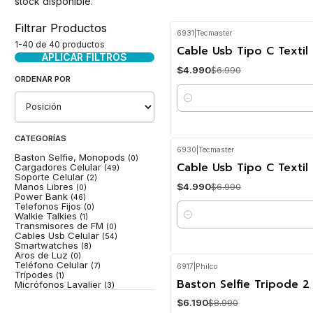
stock disponible.
Filtrar Productos
6931
|
Tecmaster
-29%
OFF
1-40 de 40 productos
Cable Usb Tipo C Texti
APLICAR FILTROS
$4.990
$6.990
ORDENAR POR
Cantidad
CATEGORÍAS
6930
|
Tecmaster
Baston Selfie, Monopods
(0)
-29%
OFF
Cable Usb Tipo C Textil
Cargadores Celular
(49)
Soporte Celular
(2)
$4.990
Manos Libres
$6.990
(0)
Power Bank
(46)
Telefonos Fijos
(0)
Walkie Talkies
(1)
Cantidad
Transmisores de FM
(0)
Cables Usb Celular
(54)
Smartwatches
(8)
Aros de Luz
(0)
Teléfono Celular
(7)
6917
|
Philco
Trípodes
-31%
OFF
(1)
Baston Selfie Tripode 2
Micrófonos Lavalier
(3)
$6.190
$8.990