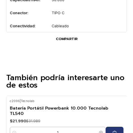
Conector:
TIPO C
Conectividad:
Cableado
COMPARTIR
También podría interesarte uno
de estos
c2096
|
Tecnolab
-31%
OFF
Batería Portátil Powerbank 10.000 Tecnolab
TL540
$21.990
$31.989