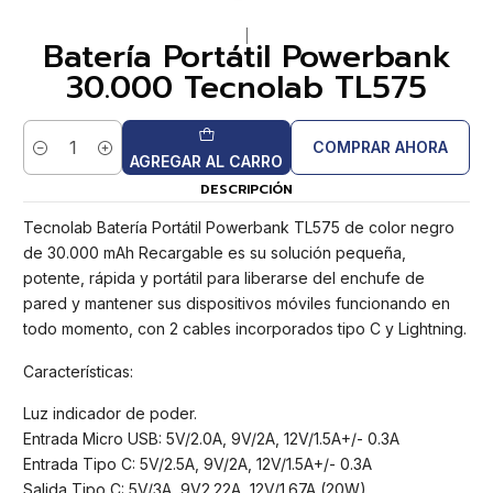
|
Batería Portátil Powerbank
30.000 Tecnolab TL575
COMPRAR AHORA
Cantidad
AGREGAR AL CARRO
DESCRIPCIÓN
Tecnolab Batería Portátil Powerbank TL575 de color negro
de 30.000 mAh Recargable es su solución pequeña,
potente, rápida y portátil para liberarse del enchufe de
pared y mantener sus dispositivos móviles funcionando en
todo momento, con 2 cables incorporados tipo C y Lightning.
Características:
Luz indicador de poder.
Entrada Micro USB: 5V/2.0A, 9V/2A, 12V/1.5A+/- 0.3A
Entrada Tipo C: 5V/2.5A, 9V/2A, 12V/1.5A+/- 0.3A
Salida Tipo C: 5V/3A, 9V2.22A, 12V/1.67A (20W)