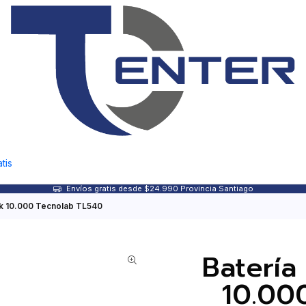
tis
Envíos gratis desde $24.990 Provincia Santiago
nk 10.000 Tecnolab TL540
Batería
10.00