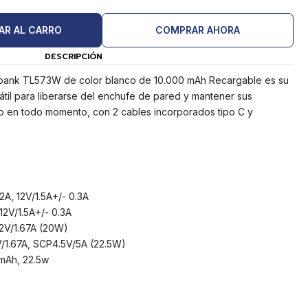
AR AL CARRO
COMPRAR AHORA
DESCRIPCIÓN
rbank TL573W de color blanco de 10.000 mAh Recargable es su
átil para liberarse del enchufe de pared y mantener sus
do en todo momento, con 2 cables incorporados tipo C y
2A, 12V/1.5A+/- 0.3A
12V/1.5A+/- 0.3A
12V/1.67A (20W)
V/1.67A, SCP4.5V/5A (22.5W)
0mAh, 22.5w