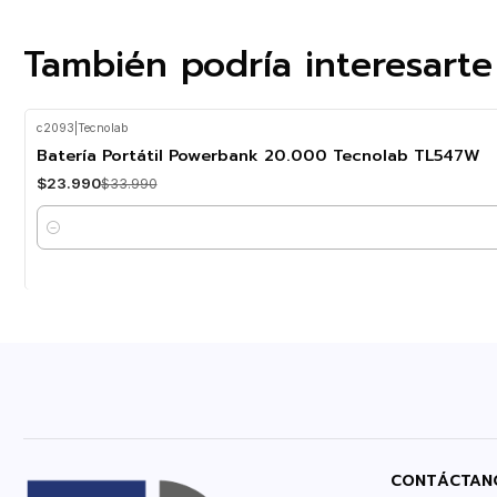
También podría interesarte
c2093
|
Tecnolab
-29%
OFF
Batería Portátil Powerbank 20.000 Tecnolab TL547W
$23.990
$33.990
Cantidad
CONTÁCTAN