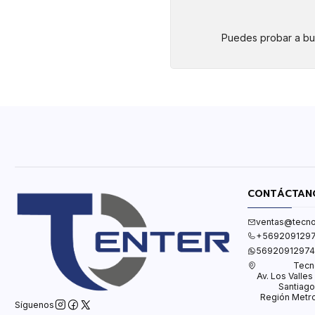
Puedes probar a bus
CONTÁCTAN
ventas@tecno
+569209129
56920912974
Tecn
Av. Los Valle
Santiago
Región Metro
Síguenos