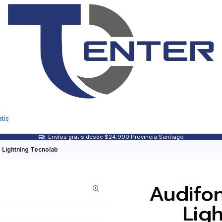
tis
Envíos gratis desde $24.990 Provincia Santiago
 Lightning Tecnolab
Audifo
Lig