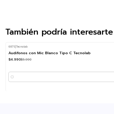
También podría interesarte
6875
|
Tecnolab
-17%
OFF
Audifonos con Mic Blanco Tipo C Tecnolab
$4.990
$5.990
Cantidad