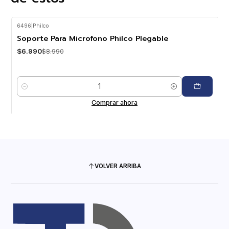
6496
|
Philco
-22%
OFF
Soporte Para Microfono Philco Plegable
$6.990
$8.990
Cantidad
Comprar ahora
VOLVER ARRIBA