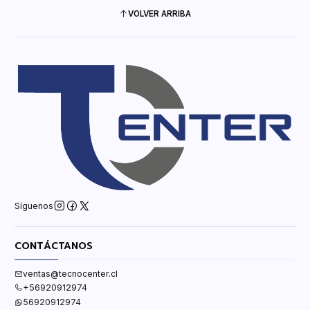
VOLVER ARRIBA
Síguenos
CONTÁCTANOS
ventas@tecnocenter.cl
+56920912974
56920912974