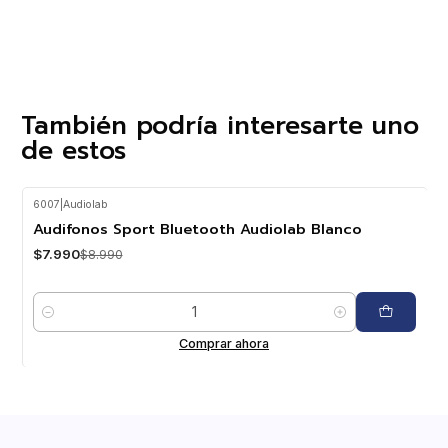
También podría interesarte uno
de estos
6007
|
Audiolab
-11%
OFF
Audifonos Sport Bluetooth Audiolab Blanco
$7.990
$8.990
Cantidad
Comprar ahora