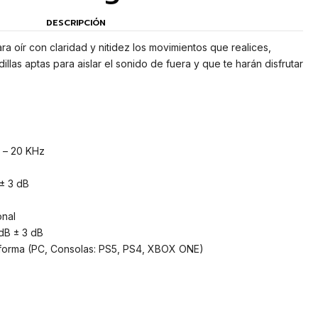
DESCRIPCIÓN
a oír con claridad y nitidez los movimientos que realices,
llas aptas para aislar el sonido de fuera y que te harán disfrutar
 – 20 KHz
 ± 3 dB
onal
 dB ± 3 dB
aforma (PC, Consolas: PS5, PS4, XBOX ONE)