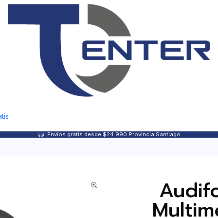
tis
Envíos gratis desde $24.990 Provincia Santiago
Audif
Multim