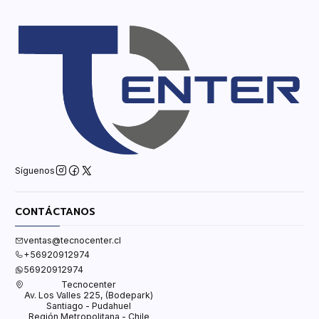
Síguenos
CONTÁCTANOS
ventas@tecnocenter.cl
+56920912974
56920912974
Tecnocenter
Av. Los Valles 225, (Bodepark)
Santiago - Pudahuel
Región Metropolitana - Chile