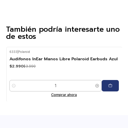
También podría interesarte uno
de estos
6333
|
Polaroid
-25%
OFF
Audifonos InEar Manos Libre Polaroid Earbuds Azul
$2.990
$3.990
Cantidad
Comprar ahora