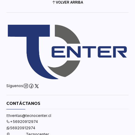
VOLVER ARRIBA
Síguenos
CONTÁCTANOS
ventas@tecnocenter.cl
+56920912974
56920912974
Tecnocenter