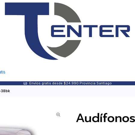
tis
Envíos gratis desde $24.990 Provincia Santiago
-38bk
Audífonos