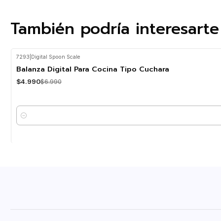
También podría interesarte
7293
|
Digital Spoon Scale
-29%
OFF
Balanza Digital Para Cocina Tipo Cuchara
$4.990
$6.990
Cantidad