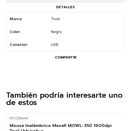
DETALLES
Marca:
Trust
Color:
Negro
Conector:
USB
COMPARTIR
También podría interesarte uno
de estos
8522
|
Maxell
-26%
OFF
Mouse Inalámbrico Maxell MOWL-350 1600dpi
Dual Usb/usb-c