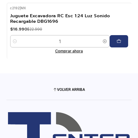
c2192
|
MX
-26%
OFF
Juguete Excavadora RC Esc 1:24 Luz Sonido
Recargable DBG1696
$16.990
$22.990
Cantidad
Comprar ahora
VOLVER ARRIBA