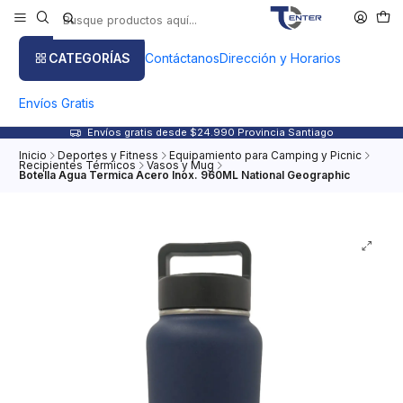
CATEGORÍAS
Contáctanos
Dirección y Horarios
Envíos Gratis
Envíos gratis desde $24.990 Provincia Santiago
Inicio
Deportes y Fitness
Equipamiento para Camping y Picnic
Recipientes Térmicos
Vasos y Mug
Botella Agua Termica Acero Inox. 960ML National Geographic