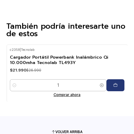
También podría interesarte uno
de estos
c2358
|
Tecnolab
-19%
OFF
Cargador Portátil Powerbank Inalámbrico Qi
10.000mha Tecnolab TL493Y
$21.990
$26.990
Cantidad
Comprar ahora
VOLVER ARRIBA