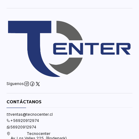
Síguenos
CONTÁCTANOS
ventas@tecnocenter.cl
+56920912974
56920912974
Tecnocenter
Av. Los Valles 225, (Bodepark)