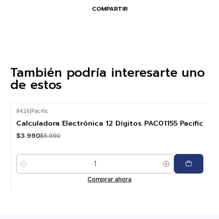
COMPARTIR
También podría interesarte uno
de estos
8426
|
Pacific
-33%
OFF
Calculadora Electrónica 12 Dígitos PAC01155 Pacific
$3.990
$5.990
Cantidad
Comprar ahora