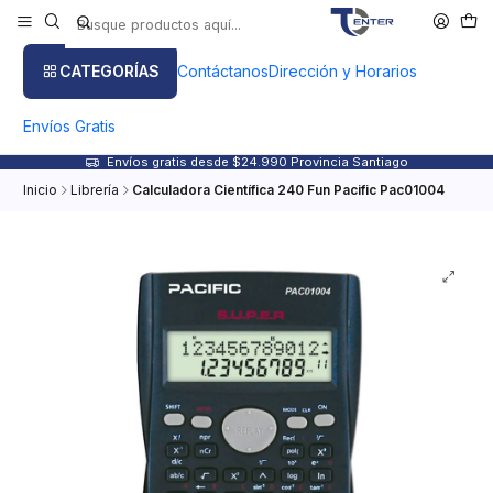
CATEGORÍAS
Contáctanos
Dirección y Horarios
Envíos Gratis
Envíos gratis desde $24.990 Provincia Santiago
Inicio
Librería
Calculadora Científica 240 Fun Pacific Pac01004