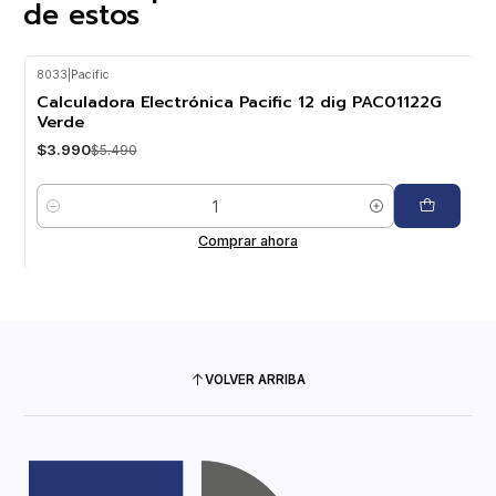
de estos
8033
|
Pacific
-27%
OFF
Calculadora Electrónica Pacific 12 dig PAC01122G
Verde
$3.990
$5.490
Cantidad
Comprar ahora
VOLVER ARRIBA