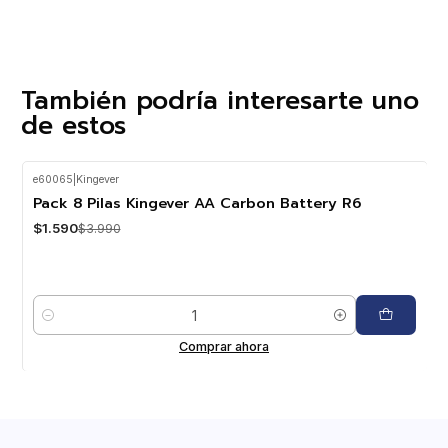
También podría interesarte uno
de estos
e60065
|
Kingever
-60%
OFF
Pack 8 Pilas Kingever AA Carbon Battery R6
$1.590
$3.990
Cantidad
Comprar ahora