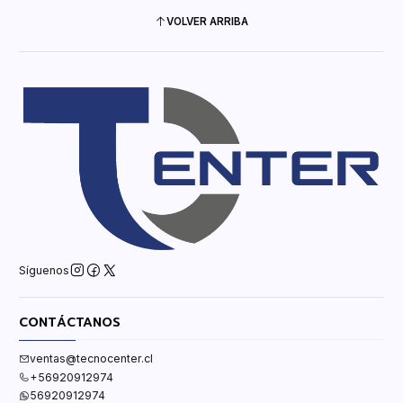
VOLVER ARRIBA
Síguenos
CONTÁCTANOS
ventas@tecnocenter.cl
+56920912974
56920912974