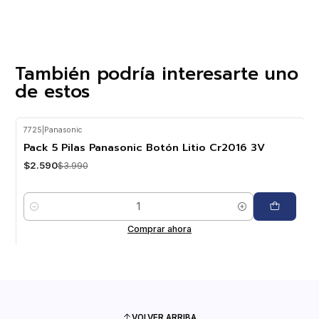
También podría interesarte uno
de estos
7725
|
Panasonic
-35%
OFF
Pack 5 Pilas Panasonic Botón Litio Cr2016 3V
$2.590
$3.990
Cantidad
Comprar ahora
VOLVER ARRIBA