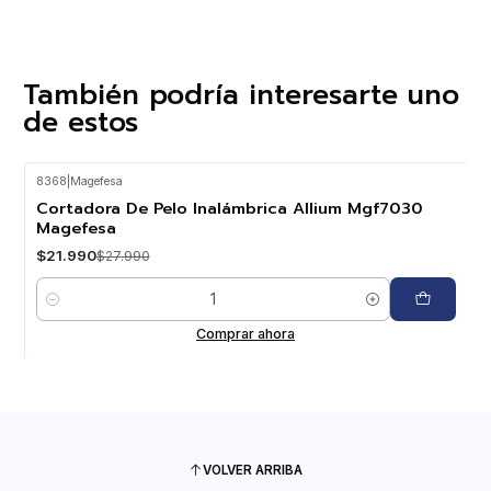
También podría interesarte uno
de estos
8368
|
Magefesa
-21%
OFF
Cortadora De Pelo Inalámbrica Allium Mgf7030
Magefesa
$21.990
$27.990
Cantidad
Comprar ahora
VOLVER ARRIBA