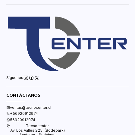
Síguenos
CONTÁCTANOS
ventas@tecnocenter.cl
+56920912974
56920912974
Tecnocenter
Av. Los Valles 225, (Bodepark)
Santiago - Pudahuel