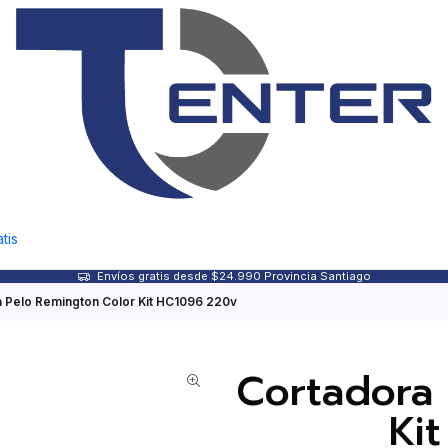
tis
Envíos gratis desde $24.990 Provincia Santiago
 Pelo Remington Color Kit HC1096 220v
Cortadora
Ki