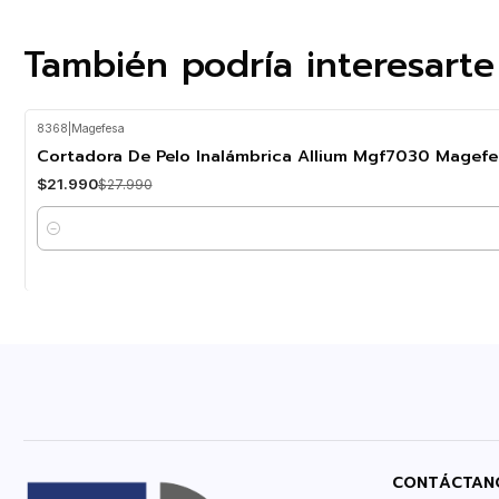
También podría interesarte
8368
|
Magefesa
-21%
OFF
Cortadora De Pelo Inalámbrica Allium Mgf7030 Magefe
$21.990
$27.990
Cantidad
CONTÁCTAN