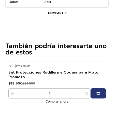
Color:
Azul
COMPARTIR
También podría interesarte uno
de estos
7290
|
Promomoto
-24%
OFF
Set Protecciones Rodillera y Codera para Moto
Promoto
$18.990
$24.990
Cantidad
Comprar ahora