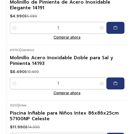
Molinillo de Pimienta de Acero Inoxidable
Elegante 14191
$4.990
$5.989
Cantidad
Comprar ahora
e14193
|
Genérico
-19%
OFF
Molinillo Acero Inoxidable Doble para Sal y
Pimienta 14193
$8.490
$10.490
Cantidad
Comprar ahora
9000
|
Intex
-20%
OFF
Piscina Inflable para Niños Intex 86x86x25cm
57100NP Celeste
$11.990
$14.990