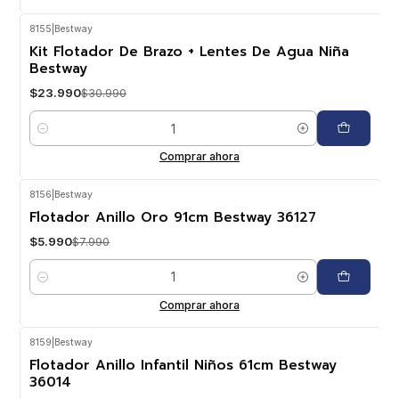
8155
|
Bestway
-23%
OFF
Kit Flotador De Brazo + Lentes De Agua Niña
Bestway
$23.990
$30.990
Cantidad
Comprar ahora
8156
|
Bestway
-25%
OFF
Flotador Anillo Oro 91cm Bestway 36127
$5.990
$7.990
Cantidad
Comprar ahora
8159
|
Bestway
-29%
OFF
Flotador Anillo Infantil Niños 61cm Bestway
36014