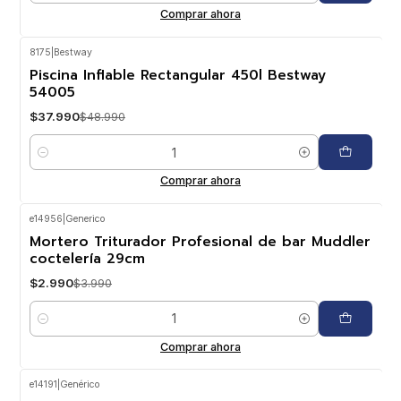
Comprar ahora
8175
|
Bestway
-22%
OFF
Piscina Inflable Rectangular 450l Bestway
54005
$37.990
$48.990
Cantidad
Comprar ahora
e14956
|
Generico
-25%
OFF
Mortero Triturador Profesional de bar Muddler
coctelería 29cm
$2.990
$3.990
Cantidad
Comprar ahora
e14191
|
Genérico
-17%
OFF