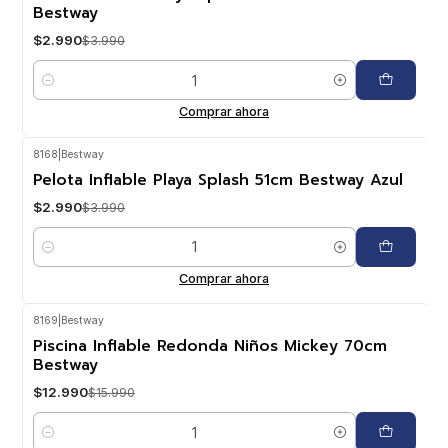
Bestway
$2.990
$3.990
Cantidad
Comprar ahora
8168
|
Bestway
-25%
OFF
Pelota Inflable Playa Splash 51cm Bestway Azul
$2.990
$3.990
Cantidad
Comprar ahora
8169
|
Bestway
-19%
OFF
Piscina Inflable Redonda Niños Mickey 70cm
Bestway
$12.990
$15.990
Cantidad