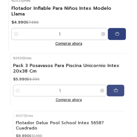
N2533
|
Intex
-38%
OFF
Flotador Inflable Para Niños Intex Modelo
Llama
$4.990
$7.990
Cantidad
Comprar ahora
N2606
|
Intex
-33%
OFF
Pack 3 Posavasos Para Piscina Unicornio Intex
20x38 Cm
$5.990
$8.990
Cantidad
Comprar ahora
N2570
|
Intex
-23%
OFF
Flotador Delux Pool School Intex 56587
Cuadrado
$9.990
$12.990