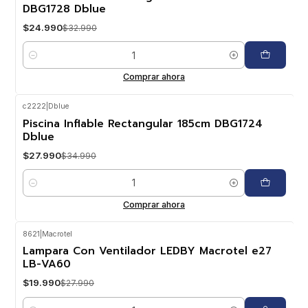
DBG1728 Dblue
$24.990
$32.990
Cantidad
Comprar ahora
c2222
|
Dblue
-20%
OFF
Piscina Inflable Rectangular 185cm DBG1724
Dblue
$27.990
$34.990
Cantidad
Comprar ahora
8621
|
Macrotel
-29%
OFF
Lampara Con Ventilador LEDBY Macrotel e27
LB-VA60
$19.990
$27.990