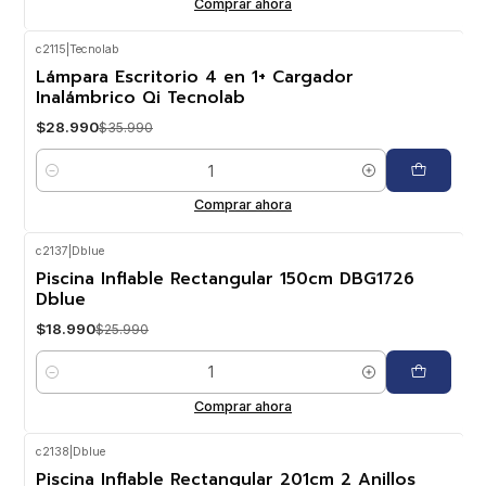
Comprar ahora
c2115
|
Tecnolab
-19%
OFF
Lámpara Escritorio 4 en 1+ Cargador
Inalámbrico Qi Tecnolab
$28.990
$35.990
Cantidad
Comprar ahora
c2137
|
Dblue
-27%
OFF
Piscina Inflable Rectangular 150cm DBG1726
Dblue
$18.990
$25.990
Cantidad
Comprar ahora
c2138
|
Dblue
-24%
OFF
Piscina Inflable Rectangular 201cm 2 Anillos