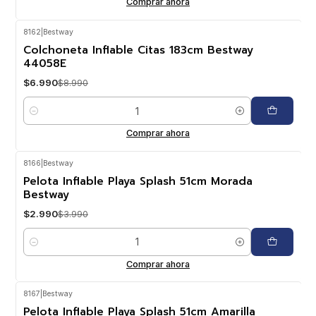
Comprar ahora
8162
|
Bestway
-22%
OFF
Colchoneta Inflable Citas 183cm Bestway
44058E
$6.990
$8.990
Cantidad
Comprar ahora
8166
|
Bestway
-25%
OFF
Pelota Inflable Playa Splash 51cm Morada
Bestway
$2.990
$3.990
Cantidad
Comprar ahora
8167
|
Bestway
-25%
OFF
Pelota Inflable Playa Splash 51cm Amarilla