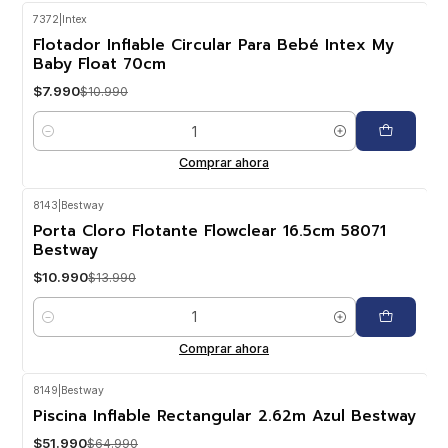
7372
|
Intex
-27%
OFF
Flotador Inflable Circular Para Bebé Intex My
Baby Float 70cm
$7.990
$10.990
Cantidad
Comprar ahora
8143
|
Bestway
-21%
OFF
Porta Cloro Flotante Flowclear 16.5cm 58071
Bestway
$10.990
$13.990
Cantidad
Comprar ahora
8149
|
Bestway
-20%
OFF
Piscina Inflable Rectangular 2.62m Azul Bestway
$51.990
$64.990