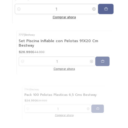
Cantidad
Comprar ahora
7717
|
Bestway
-40%
OFF
Set Piscina Inflable con Pelotas 91X20 Cm
Bestway
$26.990
$44.990
Cantidad
Comprar ahora
7744
|
Bestway
-29%
OFF
Pack 100 Pelotas Plasticas 6,5 Cms Bestway
$24.990
$34.990
Cantidad
Comprar ahora