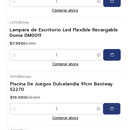
Cantidad
Comprar ahora
c2354
|
Doma
-20%
OFF
Lampara de Escritorio Led Flexible Recargable
Doma DM0011
$7.990
$9.990
Cantidad
Comprar ahora
9004
|
Bestway
-33%
OFF
Piscina De Juegos Dulcelandia 91cm Bestway
52270
$19.990
$29.990
Cantidad
Comprar ahora