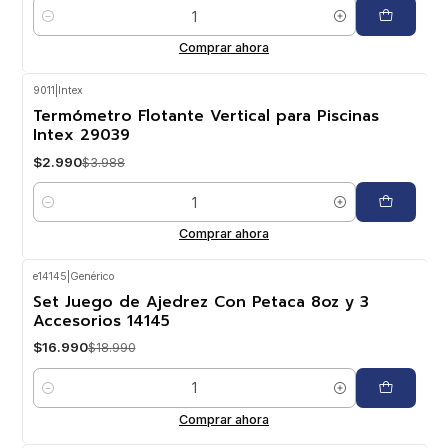
Cantidad
Comprar ahora
9011
|
Intex
-25%
OFF
Termómetro Flotante Vertical para Piscinas
Intex 29039
$2.990
$3.988
Cantidad
Comprar ahora
e14145
|
Genérico
-11%
OFF
Set Juego de Ajedrez Con Petaca 8oz y 3
Accesorios 14145
$16.990
$18.990
Cantidad
Comprar ahora