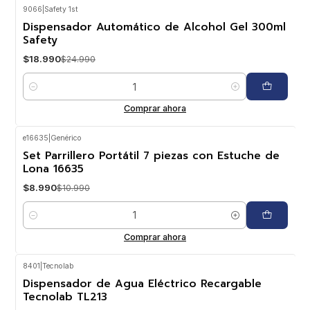
9066
|
Safety 1st
-24%
OFF
Dispensador Automático de Alcohol Gel 300ml
Safety
$18.990
$24.990
Cantidad
Comprar ahora
e16635
|
Genérico
-18%
OFF
Set Parrillero Portátil 7 piezas con Estuche de
Lona 16635
$8.990
$10.990
Cantidad
Comprar ahora
8401
|
Tecnolab
-20%
OFF
Dispensador de Agua Eléctrico Recargable
Tecnolab TL213