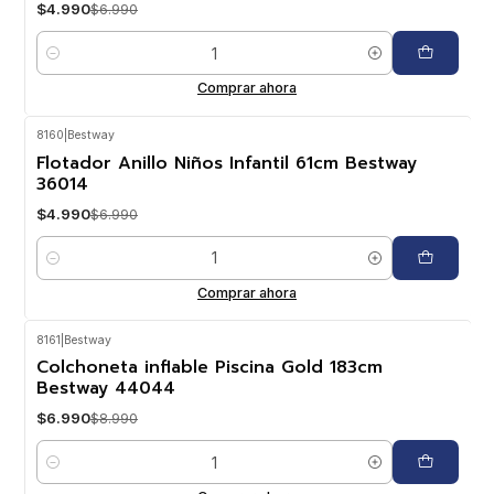
$4.990
$6.990
Cantidad
Comprar ahora
8160
|
Bestway
-29%
OFF
Flotador Anillo Niños Infantil 61cm Bestway
36014
$4.990
$6.990
Cantidad
Comprar ahora
8161
|
Bestway
-22%
OFF
Colchoneta inflable Piscina Gold 183cm
Bestway 44044
$6.990
$8.990
Cantidad