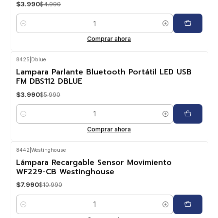
$3.990
$4.990
Cantidad
Comprar ahora
8425
|
Dblue
-33%
OFF
Lampara Parlante Bluetooth Portátil LED USB
FM DBS112 DBLUE
$3.990
$5.990
Cantidad
Comprar ahora
8442
|
Westinghouse
-27%
OFF
Lámpara Recargable Sensor Movimiento
WF229-CB Westinghouse
$7.990
$10.990
Cantidad