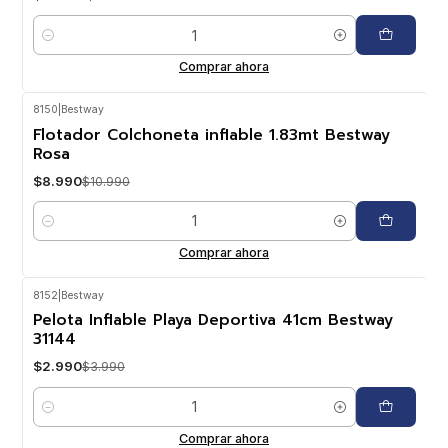
Cantidad
Comprar ahora
8150
|
Bestway
-18%
OFF
Flotador Colchoneta inflable 1.83mt Bestway
Rosa
$8.990
$10.990
Cantidad
Comprar ahora
8152
|
Bestway
-25%
OFF
Pelota Inflable Playa Deportiva 41cm Bestway
31144
$2.990
$3.990
Cantidad
Comprar ahora