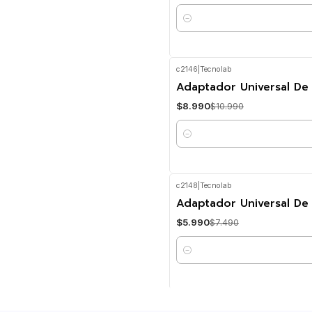
Cantidad
c2146
|
Tecnolab
-18%
OFF
Adaptador Universal De
$8.990
$10.990
Cantidad
c2148
|
Tecnolab
-20%
OFF
Adaptador Universal De 
$5.990
$7.490
Cantidad