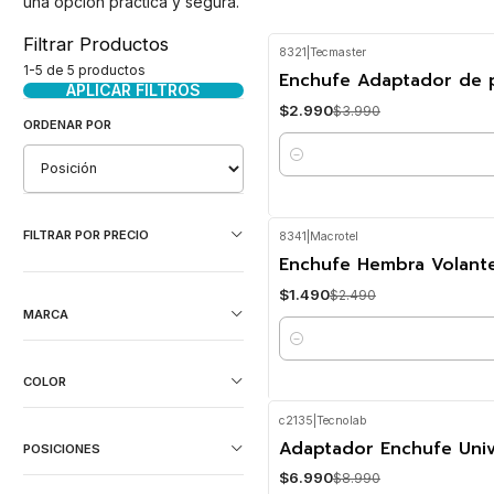
una opción práctica y segura.
Filtrar Productos
8321
|
Tecmaster
-25%
OFF
1-5 de 5 productos
Enchufe Adaptador de 
APLICAR FILTROS
$2.990
$3.990
ORDENAR POR
Cantidad
FILTRAR POR PRECIO
8341
|
Macrotel
-40%
OFF
Enchufe Hembra Volante
$1.490
$2.490
MARCA
Cantidad
COLOR
c2135
|
Tecnolab
-22%
OFF
Adaptador Enchufe Univ
POSICIONES
$6.990
$8.990