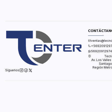
CONTÁCTAN
ventas@tecno
+569209129
56920912974
Tecn
Av. Los Valle
Santiago
Región Metro
Síguenos