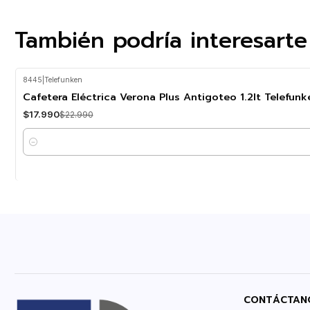
También podría interesarte
8445
|
Telefunken
-22%
OFF
Cafetera Eléctrica Verona Plus Antigoteo 1.2lt Telefunk
$17.990
$22.990
Cantidad
CONTÁCTAN