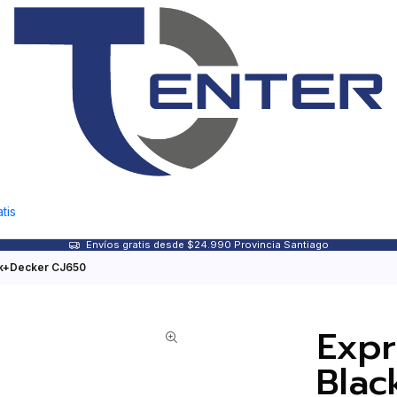
tis
Envíos gratis desde $24.990 Provincia Santiago
ack+Decker CJ650
Expr
Blac