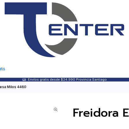
tis
Envíos gratis desde $24.990 Provincia Santiago
fesa Milos 4460
Freidora 