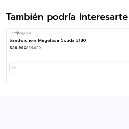
También podría interesarte
6772
|
Magefesa
-17%
OFF
Sandwichera Magefesa Gouda 3180
$28.990
$34.990
Cantidad