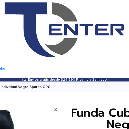
tis
Envíos gratis desde $24.990 Provincia Santiago
 Individual Negro Sparco OPC
Funda Cub
Neg