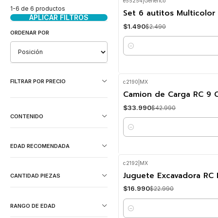
e55254
|
Genérico
-40%
OFF
1-6 de 6 productos
Set 6 autitos Multicolo
APLICAR FILTROS
$1.490
$2.490
ORDENAR POR
Cantidad
FILTRAR POR PRECIO
c2190
|
MX
-21%
OFF
Camion de Carga RC 9 C
$33.990
$42.990
CONTENIDO
Cantidad
EDAD RECOMENDADA
c2192
|
MX
-26%
OFF
Juguete Excavadora RC 
CANTIDAD PIEZAS
$16.990
$22.990
RANGO DE EDAD
Cantidad