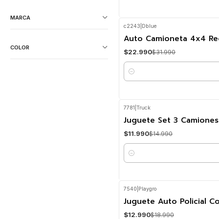
MARCA
c2243
|
Dblue
-28%
OFF
Auto Camioneta 4x4 Re
COLOR
$22.990
$31.990
Cantidad
7781
|
Truck
-20%
OFF
Juguete Set 3 Camiones
$11.990
$14.990
Cantidad
7540
|
Playgro
-32%
OFF
Juguete Auto Policial C
$12.990
$18.990