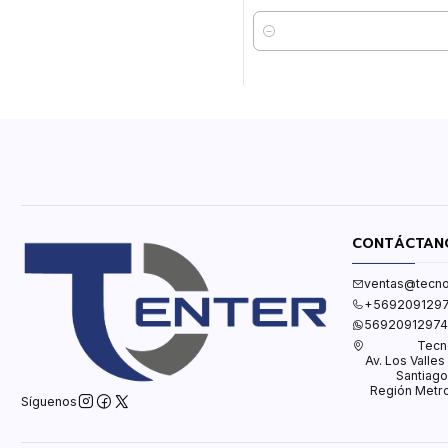
Cantidad
CONTÁCTAN
ventas@tecno
+569209129
56920912974
Tecn
Av. Los Valle
Santiago
Región Metro
Síguenos