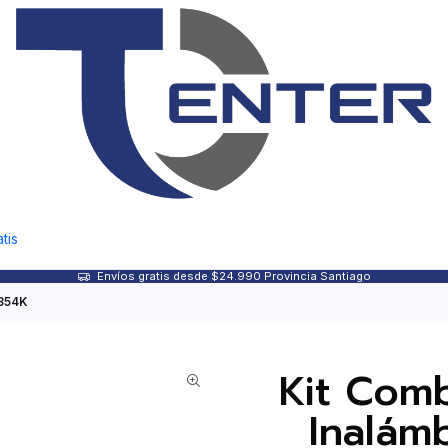
tis
Envíos gratis desde $24.990 Provincia Santiago
6354K
Kit Com
Inalám