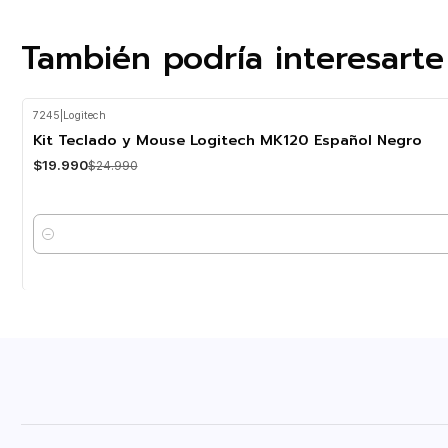
También podría interesarte
7245
|
Logitech
-20%
OFF
Kit Teclado y Mouse Logitech MK120 Español Negro
$19.990
$24.990
Cantidad