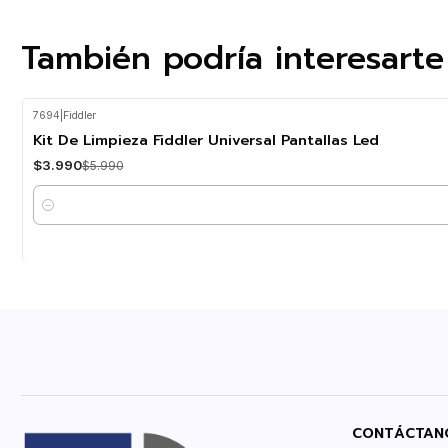
También podría interesarte
7694
|
Fiddler
-33%
OFF
Kit De Limpieza Fiddler Universal Pantallas Led
$3.990
$5.990
Cantidad
CONTÁCTAN