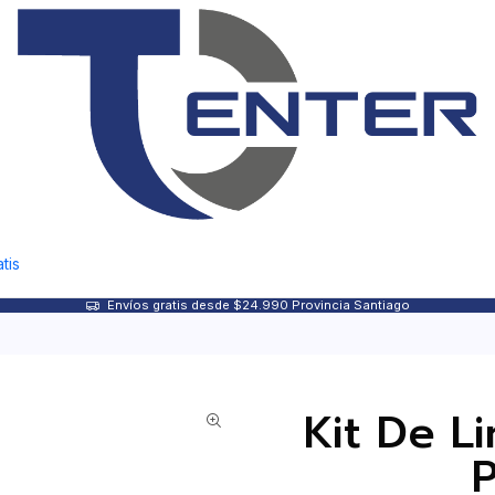
tis
Envíos gratis desde $24.990 Provincia Santiago
Kit De L
P