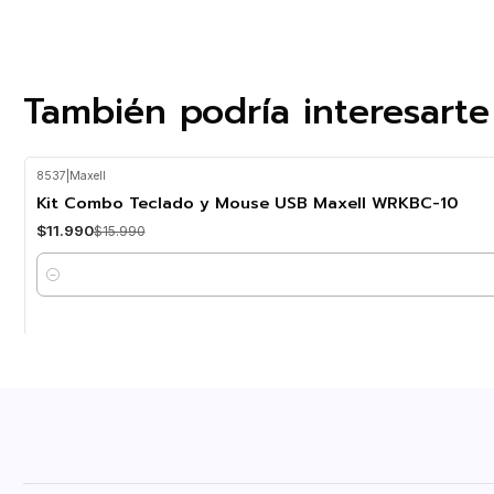
También podría interesarte
8537
|
Maxell
-25%
OFF
Kit Combo Teclado y Mouse USB Maxell WRKBC-10
$11.990
$15.990
Cantidad