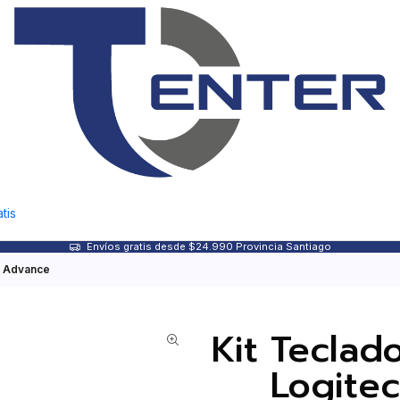
tis
Envíos gratis desde $24.990 Provincia Santiago
0 Advance
Kit Teclad
Logite