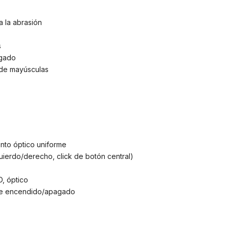
a la abrasión
s
gado
 de mayúsculas
nto óptico uniforme
uierdo/derecho, click de botón central)
, óptico
de encendido/apagado