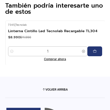
También podría interesarte uno
de estos
7345
|
Tecnolab
-25%
OFF
Linterna Cintillo Led Tecnolab Recargable TL304
$8.990
$11.990
Cantidad
Comprar ahora
VOLVER ARRIBA