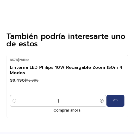
También podría interesarte uno
de estos
8578
|
Philips
-27%
OFF
Linterna LED Philips 10W Recargable Zoom 150m 4
Modos
$9.490
$12.990
Cantidad
Comprar ahora