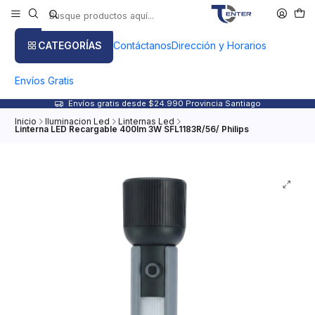
CATEGORÍAS
Contáctanos
Dirección y Horarios
Envíos Gratis
Envíos gratis desde $24.990 Provincia Santiago
Inicio
Iluminacion Led
Linternas Led
Linterna LED Recargable 400lm 3W SFL1183R/56/ Philips