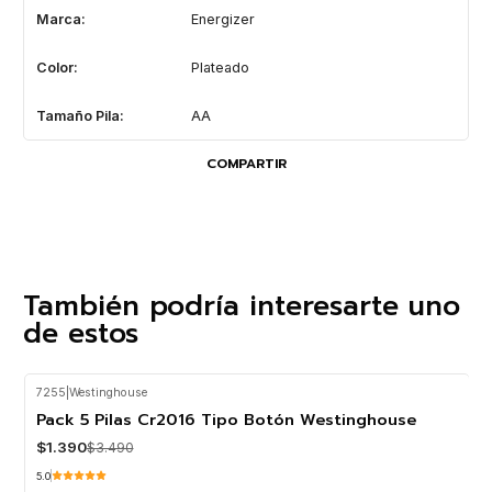
Marca:
Energizer
Color:
Plateado
Tamaño Pila:
AA
COMPARTIR
También podría interesarte uno
de estos
7255
|
Westinghouse
-60%
OFF
Pack 5 Pilas Cr2016 Tipo Botón Westinghouse
$1.390
$3.490
5.0