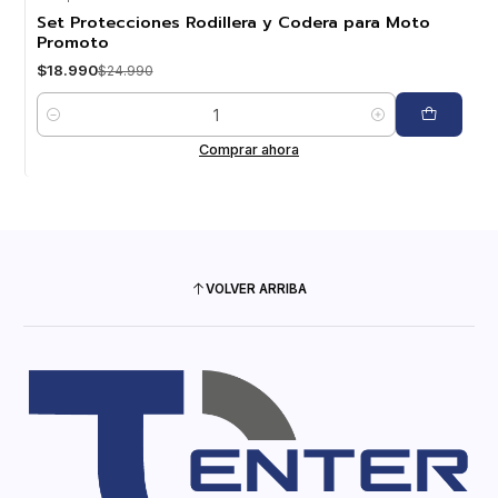
-24%
OFF
Set Protecciones Rodillera y Codera para Moto
Promoto
$18.990
$24.990
Cantidad
Comprar ahora
VOLVER ARRIBA