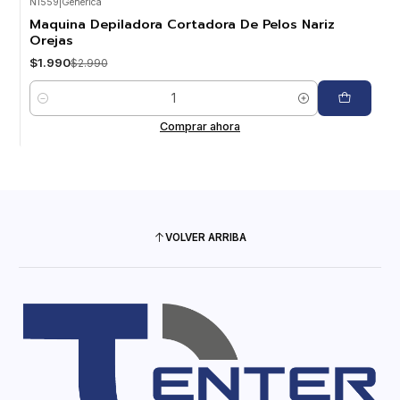
N1559
|
Generica
-33%
OFF
Maquina Depiladora Cortadora De Pelos Nariz
Orejas
$1.990
$2.990
Cantidad
Comprar ahora
VOLVER ARRIBA