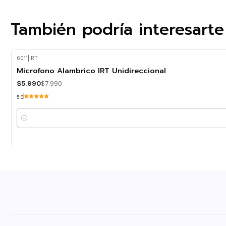
También podría interesarte
6011
|
IRT
-25%
OFF
Microfono Alambrico IRT Unidireccional
$5.990
$7.990
5.0
Cantidad