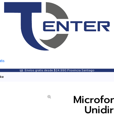
tis
Envíos gratis desde $24.990 Provincia Santiago
oke
Microfo
Unidi