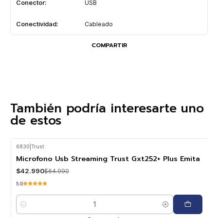
Conector:
USB
Conectividad:
Cableado
COMPARTIR
También podría interesarte uno
de estos
6830
|
Trust
-34%
OFF
Microfono Usb Streaming Trust Gxt252+ Plus Emita
$42.990
$64.990
5.0
Cantidad