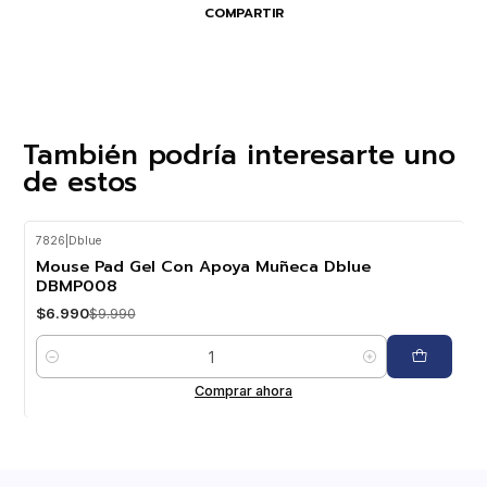
COMPARTIR
También podría interesarte uno
de estos
7826
|
Dblue
-30%
OFF
Mouse Pad Gel Con Apoya Muñeca Dblue
DBMP008
$6.990
$9.990
Cantidad
Comprar ahora