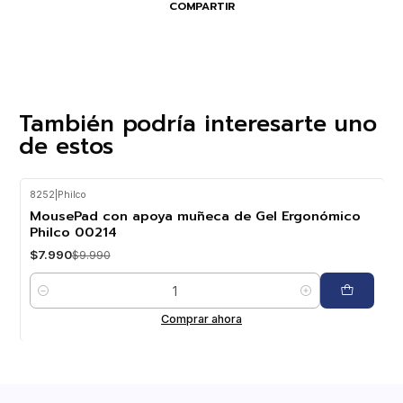
COMPARTIR
También podría interesarte uno
de estos
8252
|
Philco
-20%
OFF
MousePad con apoya muñeca de Gel Ergonómico
Philco 00214
$7.990
$9.990
Cantidad
Comprar ahora